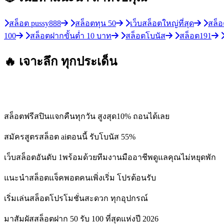
สล็อต pussy888
สล็อตทุน 50
เว็บสล็อตใหญ่ที่สุด
สล็อ
100
สล็อตฝากขั้นต่ำ 10 บาท
สล็อตโบนัส
สล็อต191
🔥 เจาะลึก
ทุกประเด็น
สล็อตฟรีสปินแจกคืนทุกวัน สูงสุด10% ถอนได้เลย
สมัครสูตรสล็อต aiตอนนี้ รับโบนัส 55%
เว็บสล็อตอันดับ 1พร้อมด้วยทีมงานมืออาชีพดูแลคุณไม่หยุดพัก
แนะนำสล็อตแจ็คพอตคนเพิ่งเริ่ม โปรต้อนรับ
เริ่มเล่นสล็อตโปรโมชั่นสะดวก ทุกอุปกรณ์
มาสัมผัสสล็อตฝาก 50 รับ 100 ที่สุดแห่งปี 2026