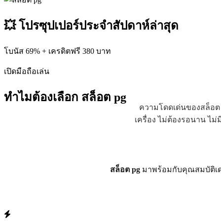
💥 โปรซุปเปอร์ประจำสัปดาห์ล่าสุด
โบนัส 69% + เครดิตฟรี 380 บาท
เปิดมือถือเล่น
ทำไมต้องเลือก
สล็อต pg
ความโดดเด่นของสล็อต pg 
เครื่อง ไม่ต้องรอนาน ไม่
สล็อต pg
มาพร้อมกับคุณสมบัติเด่น