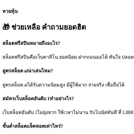
หวยหุ้น
🎁 ช่วยเหลือ
คำถามยอดฮิต
สล็อตฟรีสปินหมายถึงอะไร?
สล็อตฟรีสปินคือเว็บคาสิโน ยอดนิยม ฝากถอนออโต้ ทันใจ ปลอด
สูตรสล็อต aiน่าเล่นไหม?
สูตรสล็อต aiได้รับความนิยมสูง มีผู้ใช้มาก จ่ายจริง เชื่อถือได้
สมัครเว็บสล็อตอันดับ 1ทำอย่างไร?
เว็บสล็อตอันดับ 1ไม่ยุ่งยาก ใช้เวลาไม่นาน รับโบนัสทันที ที่ 
ขั้นต่ำสล็อตแจ็คพอตเท่าไหร่?