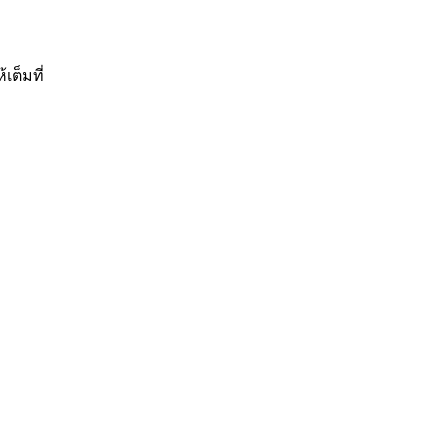
เต็มที่