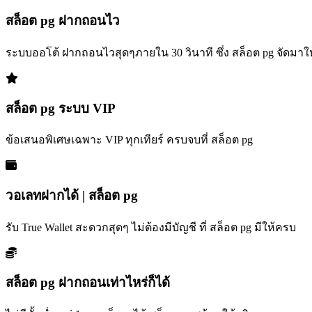
สล็อต pg ฝากถอนไว
ระบบออโต้ ฝากถอนไวสุดๆภายใน 30 วินาที ซึ่ง สล็อต pg จัดมาให้
สล็อต pg ระบบ VIP
ข้อเสนอพิเศษเฉพาะ VIP ทุกเทียร์ ครบจบที่ สล็อต pg
วอเลทฝากได้ | สล็อต pg
รับ True Wallet สะดวกสุดๆ ไม่ต้องมีบัญชี ที่ สล็อต pg มีให้ครบ
สล็อต pg ฝากถอนเท่าไหร่ก็ได้