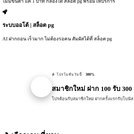
ไม่มีขั้นต่ำ แค่ 1 บาท ก็ลองได้ สล็อต pg พร้อมให้บริการ
ระบบออโต้ | สล็อต pg
AI ฝากถอน เร็วมาก ไม่ต้องรอคน สัมผัสได้ที่ สล็อต pg
300%
โปรโมชั่นวันนี้
สมาชิกใหม่ ฝาก 100 รับ 300
โปรต้อนรับสมาชิกใหม่ ฝากครั้งแรกรับโบนัส 