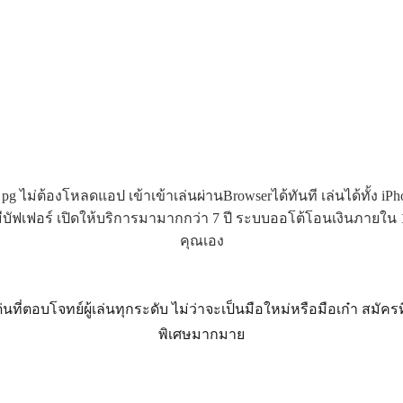
ไม่ต้องโหลดแอป เข้าเข้าเล่นผ่านBrowserได้ทันที เล่นได้ทั้ง iPh
มีบัฟเฟอร์ เปิดให้บริการมามากกว่า 7 ปี ระบบออโต้โอนเงินภายใน 1
คุณเอง
ที่ตอบโจทย์ผู้เล่นทุกระดับ ไม่ว่าจะเป็นมือใหม่หรือมือเก๋า สมัครท
พิเศษมากมาย