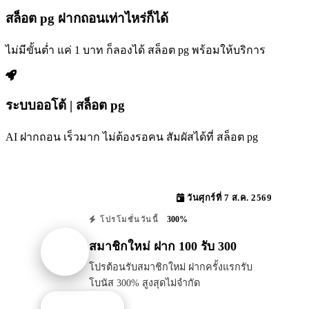
สล็อต pg ฝากถอนเท่าไหร่ก็ได้
ไม่มีขั้นต่ำ แค่ 1 บาท ก็ลองได้ สล็อต pg พร้อมให้บริการ
ระบบออโต้ | สล็อต pg
AI ฝากถอน เร็วมาก ไม่ต้องรอคน สัมผัสได้ที่ สล็อต pg
วันศุกร์ที่ 7 ส.ค. 2569
300%
โปรโมชั่นวันนี้
สมาชิกใหม่ ฝาก 100 รับ 300
โปรต้อนรับสมาชิกใหม่ ฝากครั้งแรกรับ
โบนัส 300% สูงสุดไม่จำกัด
รับโปรนี้