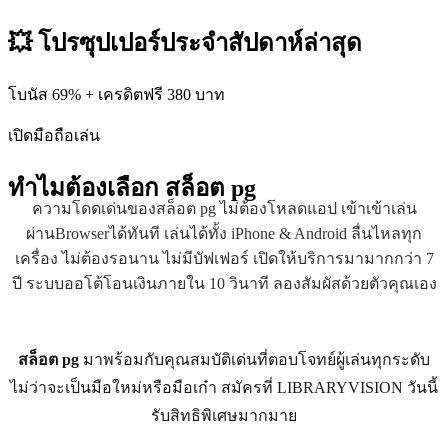
💥 โปรซุปเปอร์ประจำสัปดาห์ล่าสุด
โบนัส 69% + เครดิตฟรี 380 บาท
เปิดมือถือเล่น
ทำไมต้องเลือก
สล็อต pg
ความโดดเด่นของสล็อต pg ไม่ต้องโหลดแอป เข้าเข้าเล่น
ผ่านBrowserได้ทันที เล่นได้ทั้ง iPhone & Android ลื่นไหลทุก
เครื่อง ไม่ต้องรอนาน ไม่มีบัฟเฟอร์ เปิดให้บริการมามากกว่า 7
ปี ระบบออโต้โอนเงินภายใน 10 วินาที ลองสัมผัสด้วยตัวคุณเอง
สล็อต pg
มาพร้อมกับคุณสมบัติเด่นที่ตอบโจทย์ผู้เล่นทุกระดับ
ไม่ว่าจะเป็นมือใหม่หรือมือเก๋า สมัครที่ LIBRARYVISION วันนี้
รับสิทธิพิเศษมากมาย