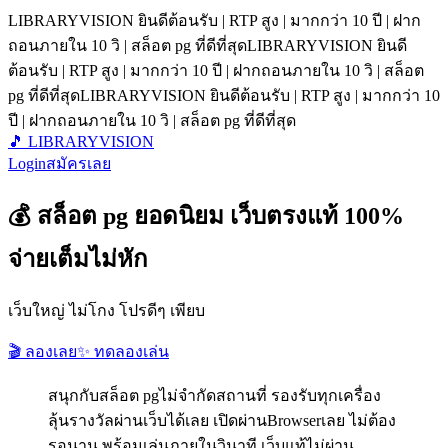
LIBRARYVISION ยินดีต้อนรับ | RTP สูง | มากกว่า 10 ปี | ฝาก
ถอนภายใน 10 วิ | สล็อต pg ที่ดีที่สุด
LIBRARYVISION ยินดี
ต้อนรับ | RTP สูง | มากกว่า 10 ปี | ฝากถอนภายใน 10 วิ | สล็อต
pg ที่ดีที่สุด
LIBRARYVISION ยินดีต้อนรับ | RTP สูง | มากกว่า 10
ปี | ฝากถอนภายใน 10 วิ | สล็อต pg ที่ดีที่สุด
🎵 LIBRARYVISION
Login
สมัครเลย
💰 สล็อต pg ยอดนิยม เว็บตรงแท้ 100%
จ่ายเต็มไม่หัก
เว็บใหญ่ ไม่โกง โปรดีๆ เพียบ
🎬 ลองเลย
✨ ทดลองเล่น
สนุกกับสล็อต pgไม่จำกัดสถานที่ รองรับทุกเครื่อง
ลุ้นรางวัลผ่านเว็บได้เลย เปิดผ่านBrowserเลย ไม่ต้อง
รอนาน พร้อมเล่นภายในวินาที เว็บแท้ไม่ผ่าน