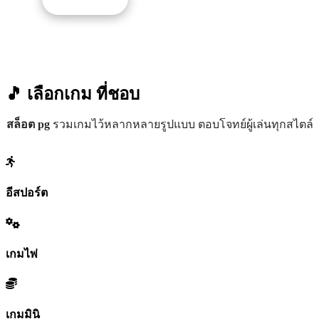
🎵 เลือกเกม
ที่ชอบ
สล็อต pg
รวมเกมไว้หลากหลายรูปแบบ ตอบโจทย์ผู้เล่นทุกสไตล์
อีสปอร์ต
เกมไพ่
เกมมินิ