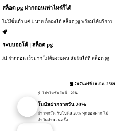
สล็อต pg ฝากถอนเท่าไหร่ก็ได้
ไม่มีขั้นต่ำ แค่ 1 บาท ก็ลองได้ สล็อต pg พร้อมให้บริการ
ระบบออโต้ | สล็อต pg
AI ฝากถอน เร็วมาก ไม่ต้องรอคน สัมผัสได้ที่ สล็อต pg
วันจันทร์ที่ 10 ส.ค. 2569
20%
โปรโมชั่นวันนี้
โบนัสฝากรายวัน 20%
ฝากทุกวัน รับโบนัส 20% ทุกยอดฝาก ไม่
จำกัดจำนวนครั้ง
รับโปรนี้