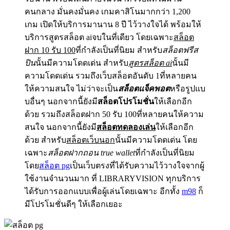
คนกลาง มั่นคงมั่นคง เกมคาสิโนมากกว่า 1,200
เกม เปิดให้บริการมานาน 8 ปี ไว้วางใจได้ พร้อมให้
บริการสูตรสล็อต aiจบในที่เดียว โดยเฉพาะ
สล็อต
ฝาก 10 รับ 100
ที่กำลังเป็นที่นิยม สำหรับ
สล็อตฟรีส
ปิน
นั้นมีความโดดเด่น สำหรับ
สูตรสล็อต ai
นั้นมี
ความโดดเด่น รวมถึงเว็บสล็อตอันดับ 1ที่หลายคน
ให้ความสนใจ ไม่ว่าจะเป็น
สล็อตแจ็คพอต
หรือรูปแบ
บอื่นๆ นอกจากนี้ยังมี
สล็อตโปรโมชั่น
ให้เลือกอีก
ด้วย รวมถึงสล็อตฝาก 50 รับ 100ที่หลายคนให้ความ
สนใจ นอกจากนี้ยังมี
สล็อตทดลองเล่น
ให้เลือกอีก
ด้วย สำหรับ
สล็อตเว็บนอก
นั้นมีความโดดเด่น โดย
เฉพาะ
สล็อตฝากถอน true wallet
ที่กำลังเป็นที่นิยม
โดย
สล็อต pg
เป็นเว็บตรงที่ได้รับความไว้วางใจจากผู้
ใช้งานจำนวนมาก ที่ LIBRARYVISION ทุกบริการ
ได้รับการออกแบบเพื่อผู้เล่นโดยเฉพาะ อีกทั้ง
m98
ก็
มีโปรโมชั่นดีๆ ให้เลือกเยอะ