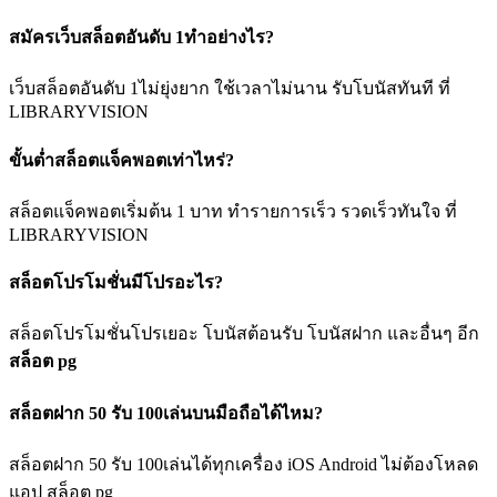
สมัครเว็บสล็อตอันดับ 1ทำอย่างไร?
เว็บสล็อตอันดับ 1ไม่ยุ่งยาก ใช้เวลาไม่นาน รับโบนัสทันที ที่
LIBRARYVISION
ขั้นต่ำสล็อตแจ็คพอตเท่าไหร่?
สล็อตแจ็คพอตเริ่มต้น 1 บาท ทำรายการเร็ว รวดเร็วทันใจ ที่
LIBRARYVISION
สล็อตโปรโมชั่นมีโปรอะไร?
สล็อตโปรโมชั่นโปรเยอะ โบนัสต้อนรับ โบนัสฝาก และอื่นๆ อีก
สล็อต pg
สล็อตฝาก 50 รับ 100เล่นบนมือถือได้ไหม?
สล็อตฝาก 50 รับ 100เล่นได้ทุกเครื่อง iOS Android ไม่ต้องโหลด
แอป สล็อต pg