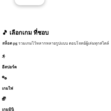
🎵 เลือกเกม
ที่ชอบ
สล็อต pg
รวมเกมไว้หลากหลายรูปแบบ ตอบโจทย์ผู้เล่นทุกสไตล์
อีสปอร์ต
เกมไพ่
เกมมินิ