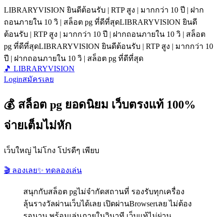
LIBRARYVISION ยินดีต้อนรับ | RTP สูง | มากกว่า 10 ปี | ฝาก
ถอนภายใน 10 วิ | สล็อต pg ที่ดีที่สุด
LIBRARYVISION ยินดี
ต้อนรับ | RTP สูง | มากกว่า 10 ปี | ฝากถอนภายใน 10 วิ | สล็อต
pg ที่ดีที่สุด
LIBRARYVISION ยินดีต้อนรับ | RTP สูง | มากกว่า 10
ปี | ฝากถอนภายใน 10 วิ | สล็อต pg ที่ดีที่สุด
🎵 LIBRARYVISION
Login
สมัครเลย
💰 สล็อต pg ยอดนิยม เว็บตรงแท้ 100%
จ่ายเต็มไม่หัก
เว็บใหญ่ ไม่โกง โปรดีๆ เพียบ
🎬 ลองเลย
✨ ทดลองเล่น
สนุกกับสล็อต pgไม่จำกัดสถานที่ รองรับทุกเครื่อง
ลุ้นรางวัลผ่านเว็บได้เลย เปิดผ่านBrowserเลย ไม่ต้อง
รอนาน พร้อมเล่นภายในวินาที เว็บแท้ไม่ผ่าน