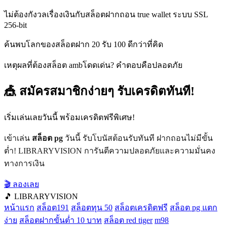
ไม่ต้องกังวลเรื่องเงินกับสล็อตฝากถอน true wallet ระบบ SSL
256-bit
ค้นพบโลกของสล็อตฝาก 20 รับ 100 ดีกว่าที่คิด
เหตุผลที่ต้องสล็อต ambโดดเด่น? คำตอบคือปลอดภัย
🎪 สมัครสมาชิกง่ายๆ รับเครดิตทันที!
เริ่มเล่นเลยวันนี้ พร้อมเครดิตฟรีพิเศษ!
เข้าเล่น
สล็อต pg
วันนี้ รับโบนัสต้อนรับทันที ฝากถอนไม่มีขั้น
ต่ำ! LIBRARYVISION การันตีความปลอดภัยและความมั่นคง
ทางการเงิน
🎬 ลองเลย
🎵 LIBRARYVISION
หน้าแรก
สล็อต191
สล็อตทุน 50
สล็อตเครดิตฟรี
สล็อต pg แตก
ง่าย
สล็อตฝากขั้นต่ำ 10 บาท
สล็อต red tiger
m98