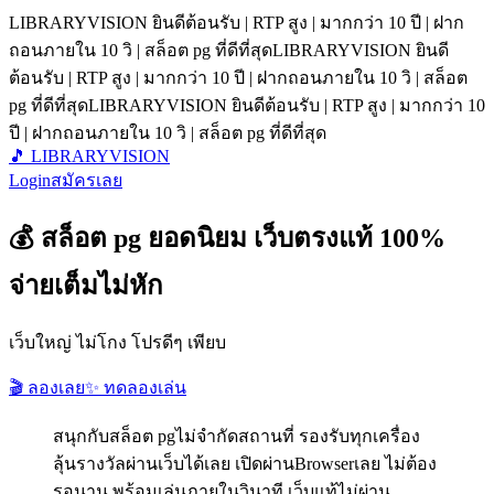
LIBRARYVISION ยินดีต้อนรับ | RTP สูง | มากกว่า 10 ปี | ฝาก
ถอนภายใน 10 วิ | สล็อต pg ที่ดีที่สุด
LIBRARYVISION ยินดี
ต้อนรับ | RTP สูง | มากกว่า 10 ปี | ฝากถอนภายใน 10 วิ | สล็อต
pg ที่ดีที่สุด
LIBRARYVISION ยินดีต้อนรับ | RTP สูง | มากกว่า 10
ปี | ฝากถอนภายใน 10 วิ | สล็อต pg ที่ดีที่สุด
🎵 LIBRARYVISION
Login
สมัครเลย
💰 สล็อต pg ยอดนิยม เว็บตรงแท้ 100%
จ่ายเต็มไม่หัก
เว็บใหญ่ ไม่โกง โปรดีๆ เพียบ
🎬 ลองเลย
✨ ทดลองเล่น
สนุกกับสล็อต pgไม่จำกัดสถานที่ รองรับทุกเครื่อง
ลุ้นรางวัลผ่านเว็บได้เลย เปิดผ่านBrowserเลย ไม่ต้อง
รอนาน พร้อมเล่นภายในวินาที เว็บแท้ไม่ผ่าน