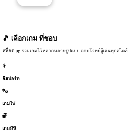
🎵 เลือกเกม
ที่ชอบ
สล็อต pg
รวมเกมไว้หลากหลายรูปแบบ ตอบโจทย์ผู้เล่นทุกสไตล์
อีสปอร์ต
เกมไพ่
เกมมินิ