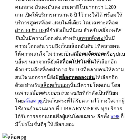
คนกลาง มั่นคงมั่นคง เกมคาสิโนมากกว่า 1,200
เกม เปิดให้บริการมานาน 8 ปี ไว้วางใจได้ พร้อมให้
บริการสูตรสล็อต aiจบในที่เดียว โดยเฉพาะ
สล็อต
ฝาก 10 รับ 100
ที่กำลังเป็นที่นิยม สำหรับ
สล็อตฟรีส
ปิน
นั้นมีความโดดเด่น สำหรับ
สูตรสล็อต ai
นั้นมี
ความโดดเด่น รวมถึงเว็บสล็อตอันดับ 1ที่หลายคน
ให้ความสนใจ ไม่ว่าจะเป็น
สล็อตแจ็คพอต
หรือรูปแบ
บอื่นๆ นอกจากนี้ยังมี
สล็อตโปรโมชั่น
ให้เลือกอีก
ด้วย รวมถึงสล็อตฝาก 50 รับ 100ที่หลายคนให้ความ
สนใจ นอกจากนี้ยังมี
สล็อตทดลองเล่น
ให้เลือกอีก
ด้วย สำหรับ
สล็อตเว็บนอก
นั้นมีความโดดเด่น โดย
เฉพาะ
สล็อตฝากถอน true wallet
ที่กำลังเป็นที่นิยม
โดย
สล็อต pg
เป็นเว็บตรงที่ได้รับความไว้วางใจจากผู้
ใช้งานจำนวนมาก ที่ LIBRARYVISION ทุกบริการ
ได้รับการออกแบบเพื่อผู้เล่นโดยเฉพาะ อีกทั้ง
m98
ก็
มีโปรโมชั่นดีๆ ให้เลือกเยอะ