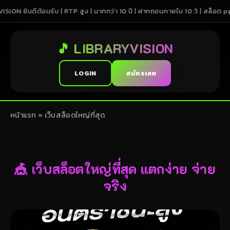
ION ยินดีต้อนรับ | RTP สูง | มากกว่า 10 ปี | ฝากถอนภายใน 10 วิ | สล็อต pg ที
🎵 LIBRARYVISION
LOGIN
สมัครเลย
หน้าแรก
» เว็บสล็อตใหญ่ที่สุด
🎪 เว็บสล็อตใหญ่ที่สุด แตกง่าย จ่าย
จริง