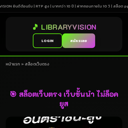
ION ยินดีต้อนรับ | RTP สูง | มากกว่า 10 ปี | ฝากถอนภายใน 10 วิ | สล็อต pg ที
🎵 LIBRARYVISION
LOGIN
สมัครเลย
หน้าแรก
» สล็อตเว็บตรง
🎯 สล็อตเว็บตรง เว็บชั้นนำ ไม่ล็อค
ยูส